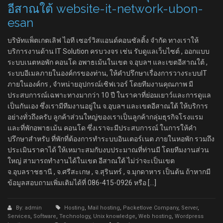
อีสาณใต้ website-it-network-ubon-
esan
บริษัทแพ็ตเกตเลิฟ ไอที เซอร์วิสแอนด์คอนซัลติ้ง จำกัด ทางเราให้
บริการงานด้าน IT Solution ครบวงจร เช่น รับดูแลเว็บไซต์ , ออกแบบ
ระบบเนตหอพัก คอนโด อพาธเม้นในเขต จ.อุบลฯ และเขตอีสาณใต้ ,
ระบบอีเมลภายในองค์กรของท่าน, ให้คำปรึกษาเรื่องการวางระบบIT
ภายในองค์กร , จำหน่ายอุปกรณ์เซิฟเวอร์ โดยทีมงานคุณภาพ มี
ประสบการณ์เฉพาะทางมากว่า 10 ปี ในราคาที่ย่อมเยาว์และการดูแล
เป็นกันเอง ซึ่งเรามีทีมงานอยู่ใน จ.อุบลฯ และเขตอีสาณใต้ ให้บริการ
อย่างทั่วถึงครับ ลูกค้าส่วนใหญ่ของเราเป็นลูกค้ากลุ่มธุรกิจโรงแรม
และที่พักอพาธเม้น คอนโด ซึ่งเราจะมีประสบการณ์ ในการให้คำ
ปรึกษาสำหรับ ที่พักที่ต้องการทำระบบอินเตอร์เนต ภายในหอพัก รวมถึง
ประเมินราคาได้ ให้เหมาะสมกับงบประมาณที่ท่านมี โดยทีมงานส่วน
ใหญ่ สามารถทำงานได้ในเขต อีสาณใต้ ไม่ว่าจะเป็นเขต
จ.อุบลราชธานี , จ.ศรีสะเกษ , จ.สุรินทร์ , จ.มุกดาหาร เป็นต้น ถ้าหากมี
ข้อมูลสอบถามเพิ่มเติมได้ที่ 086-415-0926 หรือ […]
By: admin
Hosting
,
Mail hosting
,
Packetlove Company
,
Server
,
Services
,
Software
,
Technology
,
Unix knowledge
,
Web hosting
,
Wordpress