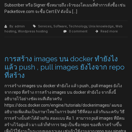
Subscriber หรือ Signer ซึ่งหมายถึง เจ้าของโดเมนที่ทำการสั่งซื้อ เช่น
Packetlove.com จะซื้อ Cert EV ดังนั้น […]
By: admin
Services
,
Software
,
Technology
,
Unix knowledge
,
Web
hosting
,
Wordpress hosting
0 comment
Read more
การสร้าง images บน docker ทำยังไง
แล้ว push , pull images ยังไงจาก repo
ที่สร้าง
การสร้าง images บน docker ทำยังไง แล้ว push , pull images ยังไง
จาก repo ที่สร้าง การสร้าง images บน docker ทำยังไง จากลิ้งนี้
อธิบายไว้อย่างชัดเจนทีเดียวครับ
https://docs.docker.com/engine/tutorials/dockerimages/ ผมขอ
อธิบายเพิ่มเติมเป็นภาษาไทยในการ build วิธีที่สอง แล้วกันนะครับ วิธี
การสร้างนั้นทำได้ด้วยกัน สองแบบ คือ 1. สามารถ pull images ที่มีคน
สร้างไว้อยู่แล้ว มา แล้วก็ทำการ tag เป็นชื่อ repo ของที่เราสร้างขึ้น
เพื่อไว้ใช้งานในระบบของเราเอง เช่นถ้าใช้งานจาก repo ของ sinatra