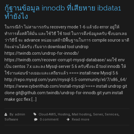
กู้ฐานข้อมูล innodb ที่เสียหาย ibdata1
ทำยังไง
ในกรณีถ้า ไม่สามารถรัน recovery mode 1-6 แล้วยัง error อยู่ให้
ทำการตั้งสติให้มั่น และใช้วิธี ใช้ tool ในการดึงข้อมูลครับ ซึ่งบอกเลย
ว่าวิธีนี้ จะ advance หน่อย แต่ถ้ามีพื้นฐานในการ compile source มาดี
ก็จะผ่านได้ครับ เริ่มจาก download tool undrop
https://twindb.com/undrop-for-innodb/
https://twindb.com/recover-corrupt-mysql-database/ ผมใช้ env
เป็น centos 7.x และลง Mysql-server 5.6 ครับซึ่งจะมี tool innodb ให้
ใช้งานค่อนข้างเยอะและเสถียรแล้ว ==== install new Mysql 5.6
http://repo.mysql.com/yum/mysql-5.5-community/el/7/x86_64/
https://www.cyberithub.com/install-mysql/==== install undrop git
clone git@github.com:twindb/undrop-for-innodb.git yum install
make gcc flex […]
By: admin
Cloud-AWS
,
Hosting
,
Mail hosting
,
Server
,
Services
,
Software
0 comment
Read more