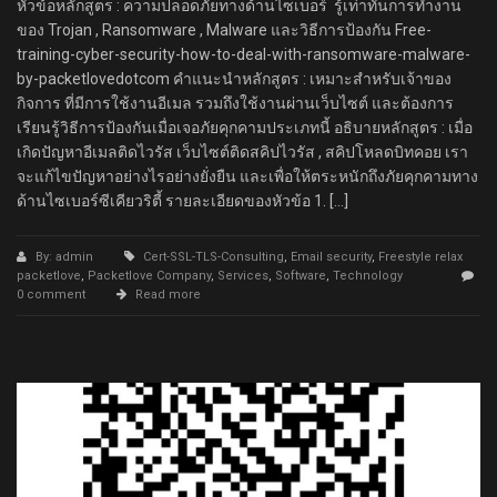
หัวข้อหลักสูตร : ความปลอดภัยทางด้านไซเบอร์ รู้เท่าทันการทำงาน
ของ Trojan , Ransomware , Malware และวิธีการป้องกัน Free-
training-cyber-security-how-to-deal-with-ransomware-malware-
by-packetlovedotcom คำแนะนำหลักสูตร : เหมาะสำหรับเจ้าของ
กิจการ ที่มีการใช้งานอีเมล รวมถึงใช้งานผ่านเว็บไซต์ และต้องการ
เรียนรู้วิธีการป้องกันเมื่อเจอภัยคุกคามประเภทนี้ อธิบายหลักสูตร : เมื่อ
เกิดปัญหาอีเมลติดไวรัส เว็บไซต์ติดสคิปไวรัส , สคิปโหลดบิทคอย เรา
จะแก้ไขปัญหาอย่างไรอย่างยั่งยืน และเพื่อให้ตระหนักถึงภัยคุกคามทาง
ด้านไซเบอร์ซีเคียวริตี้ รายละเอียดของหัวข้อ 1. […]
By: admin
Cert-SSL-TLS-Consulting
,
Email security
,
Freestyle relax
packetlove
,
Packetlove Company
,
Services
,
Software
,
Technology
0 comment
Read more