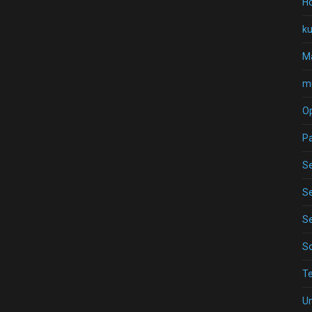
Ho
k
Ma
mi
O
P
Se
Se
Se
S
T
U