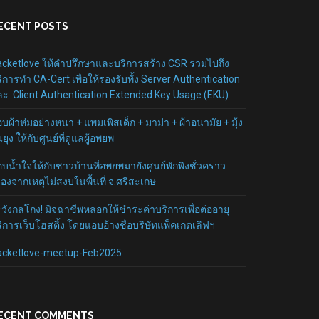
ECENT POSTS
cketlove ให้คำปรึกษาและบริการสร้าง CSR รวมไปถึง
ิการทำ CA-Cert เพื่อให้รองรับทั้ง Server Authentication
ะ Client Authentication Extended Key Usage (EKU)
บผ้าห่มอย่างหนา + แพมเพิสเด็ก + มาม่า + ผ้าอนามัย + มุ้ง
นยุง ให้กับศูนย์ที่ดูแลผู้อพยพ
บน้ำใจให้กับชาวบ้านที่อพยพมายังศูนย์พักพิงชั่วคราว
ื่องจากเหตุไม่สงบในพื้นที่ จ.ศรีสะเกษ
วังกลโกง! มิจฉาชีพหลอกให้ชำระค่าบริการเพื่อต่ออายุ
ิการเว็บโฮสติ้ง โดยแอบอ้างชื่อบริษัทแพ็คเกตเลิฟฯ
acketlove-meetup-Feb2025
ECENT COMMENTS