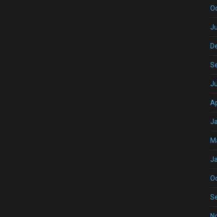
O
Ju
D
S
J
Ap
J
M
J
O
S
N