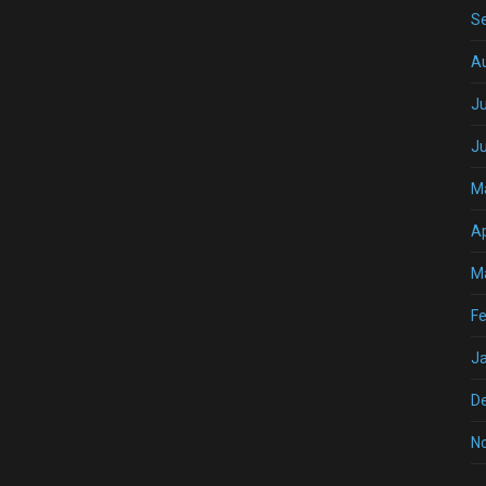
S
A
Ju
J
M
Ap
M
Fe
J
D
N