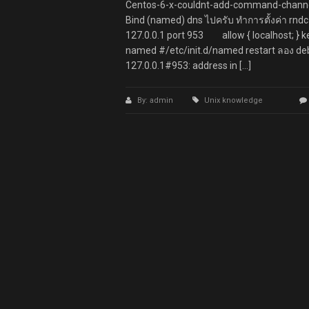
Centos-6-x-couldnt-add-command-channel
Bind (named) dns ไปครับ ทำการตั้งค่า rnd
127.0.0.1 port 953 allow { localhost; } keys
named #/etc/init.d/named restart ลอง deb
127.0.0.1#953: address in […]
By: admin
Unix knowledge