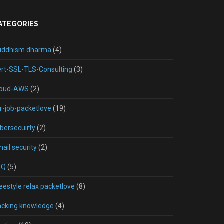
ATEGORIES
uddhism dharma
(4)
rt-SSL-TLS-Consulting
(3)
loud-AWS
(2)
r-job-packetlove
(19)
bersecuirty
(2)
ail security
(2)
AQ
(5)
eestyle relax packetlove
(8)
acking knowledge
(4)