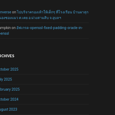
onverse
on
ไปบริจาครองเท้าให้เด็กๆ ที่โรงเรียน บ้านผาสุก
องซองแมว ต.เตย อ.ม่วงสามสิบ จ.อุบลฯ
umpkin
on
อัฟเกรด-openssl-fixed-padding-oracle-in-
enssl
RCHIVES
ctober 2025
ly 2025
bruary 2025
ctober 2024
ugust 2023