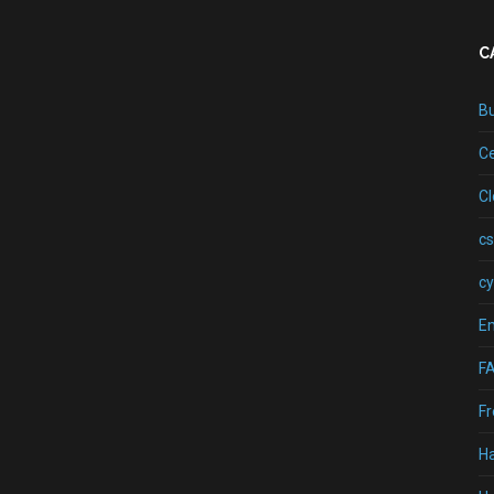
C
B
Ce
C
cs
cy
Em
F
Fr
H