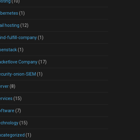
sting
(10)
ubernetes
(1)
il hosting
(12)
nd-fulfill-company
(1)
penstack
(1)
acketlove Company
(17)
curity-onion-SIEM
(1)
rver
(8)
rvices
(15)
oftware
(7)
echnology
(15)
ncategorized
(1)