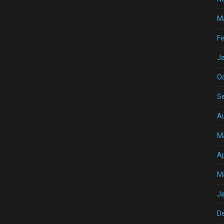
M
Fe
J
O
S
A
M
Ap
M
J
D