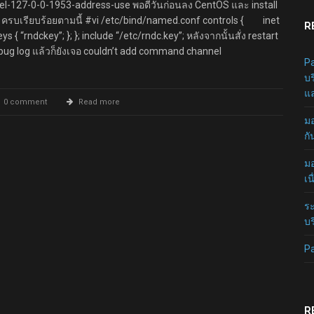
-127-0-0-1953-address-use พอดีวันก่อนลง CentOS และ install
c ครบเรียบร้อยตามนี้ #vi /etc/bind/named.conf controls { inet
R
 { “rndckey”; }; }; include “/etc/rndc.key”; หลังจากนั้นสั่ง restart
ug log แล้วก็ยังเจอ couldn’t add command channel
Pa
บร
แล
0 comment
Read more
มอ
กั
มอ
เน
ระ
บร
P
R