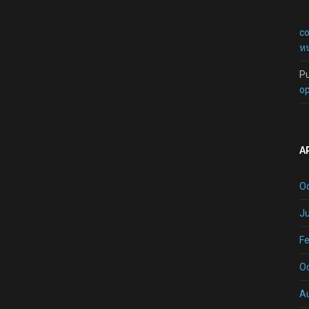
c
หน
P
op
A
O
Ju
Fe
O
A