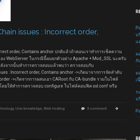
R
Pa
hain issues : Incorrect order,
บร
แล
correct order, Contains anchor ปกติแล้วถ้าตอนเราทำการเช็คความ
มอ
e ของ WebServer ในกรณีนี้ผมยกตัวอย่าง Apache + Mod_SSL นะครับ
กั
 หลังจากนั้นทำการตรวจสอบแล้วพบว่า ตรวจสอบกับ
sues : Incorrect order, Contains anchor ->เกิดมาจากการจัดลำดับ
มอ
ct order ->เกิดจากการผสมเอา CARoot กับ CA-bundle รวมในไฟล์
เน
ไขโดยให้ทำการตรวจสอบ configure ในไฟล์คอนฟิค ssl.conf หรือ
ระ
บร
hnology
,
Unix knowledge
,
Web hosting
0 comment
P
R