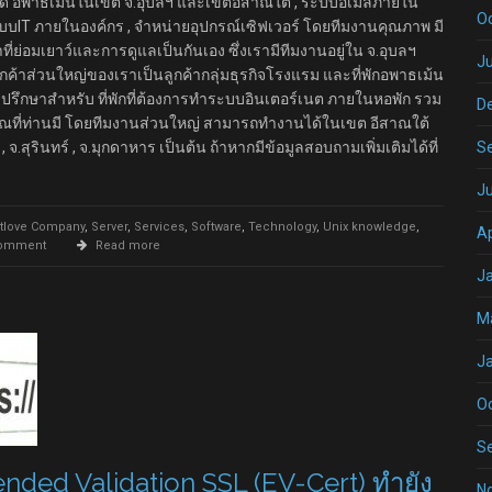
ด อพาธเม้นในเขต จ.อุบลฯ และเขตอีสาณใต้ , ระบบอีเมลภายใน
O
บบIT ภายในองค์กร , จำหน่ายอุปกรณ์เซิฟเวอร์ โดยทีมงานคุณภาพ มี
ย่อมเยาว์และการดูแลเป็นกันเอง ซึ่งเรามีทีมงานอยู่ใน จ.อุบลฯ
Ju
ูกค้าส่วนใหญ่ของเราเป็นลูกค้ากลุ่มธุรกิจโรงแรม และที่พักอพาธเม้น
รึกษาสำหรับ ที่พักที่ต้องการทำระบบอินเตอร์เนต ภายในหอพัก รวม
D
ณที่ท่านมี โดยทีมงานส่วนใหญ่ สามารถทำงานได้ในเขต อีสาณใต้
 จ.สุรินทร์ , จ.มุกดาหาร เป็นต้น ถ้าหากมีข้อมูลสอบถามเพิ่มเติมได้ที่
S
J
tlove Company
,
Server
,
Services
,
Software
,
Technology
,
Unix knowledge
,
Ap
comment
Read more
J
M
J
O
S
xtended Validation SSL (EV-Cert) ทำยัง
N