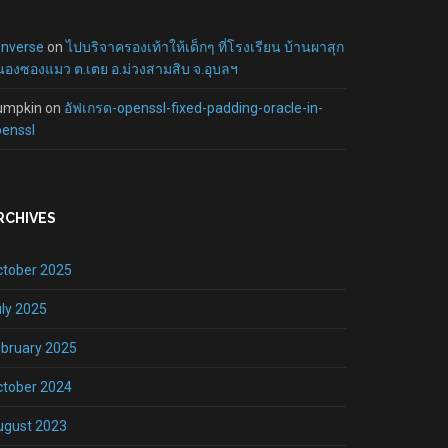
onverse
on
ไปบริจาครองเท้าให้เด็กๆ ที่โรงเรียน บ้านผาสุก
องซองแมว ต.เตย อ.ม่วงสามสิบ จ.อุบลฯ
umpkin
on
อัฟเกรด-openssl-fixed-padding-oracle-in-
enssl
RCHIVES
ctober 2025
ly 2025
bruary 2025
ctober 2024
ugust 2023