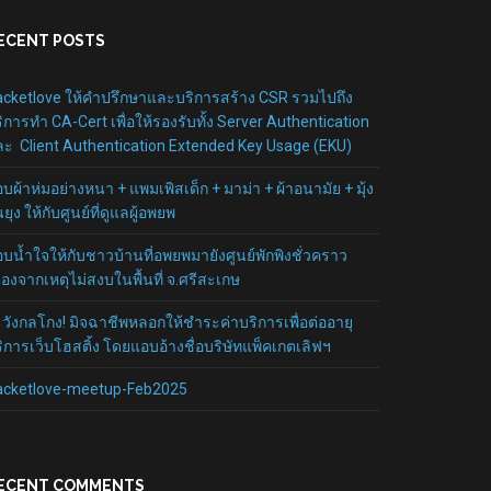
ECENT POSTS
cketlove ให้คำปรึกษาและบริการสร้าง CSR รวมไปถึง
ิการทำ CA-Cert เพื่อให้รองรับทั้ง Server Authentication
ะ Client Authentication Extended Key Usage (EKU)
บผ้าห่มอย่างหนา + แพมเพิสเด็ก + มาม่า + ผ้าอนามัย + มุ้ง
นยุง ให้กับศูนย์ที่ดูแลผู้อพยพ
บน้ำใจให้กับชาวบ้านที่อพยพมายังศูนย์พักพิงชั่วคราว
ื่องจากเหตุไม่สงบในพื้นที่ จ.ศรีสะเกษ
วังกลโกง! มิจฉาชีพหลอกให้ชำระค่าบริการเพื่อต่ออายุ
ิการเว็บโฮสติ้ง โดยแอบอ้างชื่อบริษัทแพ็คเกตเลิฟฯ
acketlove-meetup-Feb2025
ECENT COMMENTS