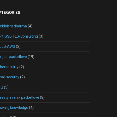
ATEGORIES
uddhism dharma
(4)
rt-SSL-TLS-Consulting
(3)
loud-AWS
(2)
r-job-packetlove
(19)
bersecuirty
(2)
ail security
(2)
AQ
(5)
eestyle relax packetlove
(8)
acking knowledge
(4)