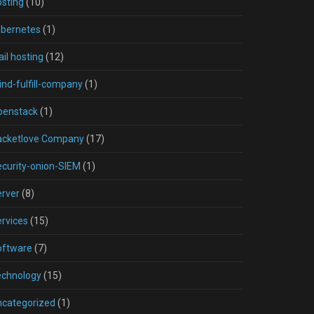
sting
(10)
ubernetes
(1)
il hosting
(12)
nd-fulfill-company
(1)
penstack
(1)
acketlove Company
(17)
curity-onion-SIEM
(1)
rver
(8)
rvices
(15)
oftware
(7)
echnology
(15)
ncategorized
(1)