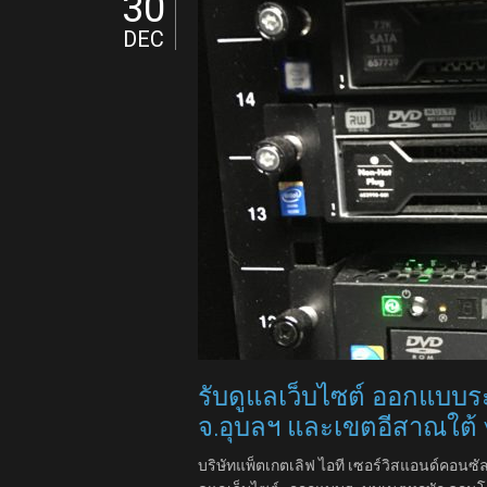
30
DEC
รับดูแลเว็บไซต์ ออกแบ
จ.อุบลฯ และเขตอีสาณใต้
บริษัทแพ็ตเกตเลิฟ ไอที เซอร์วิสแอนด์คอนซัล