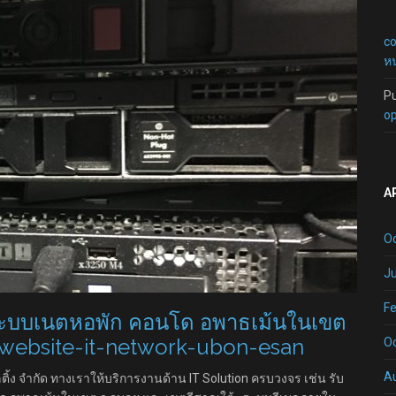
c
หน
P
op
A
O
Ju
Fe
บระบบเนตหอพัก คอนโด อพาธเม้นในเขต
 website-it-network-ubon-esan
O
A
ติ้ง จำกัด ทางเราให้บริการงานด้าน IT Solution ครบวงจร เช่น รับ