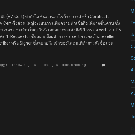
M
SSL (EV-Cert) ทำยังไง ขั้นตอนอะไรบ้าง การสั่งซื้อ Certificate
Fe
V Cert ซึ่งส่วนใหญ่จะเป็นการเพิ่มความน่าเชื่อถือให้มากขึ้นครับ ซึ่ง
็บธนาคาร ซะส่วนใหญ่ วันนี้ เลยอยากจะเล่าถึงวิธีการขอ cert แบบ EV
J
กๆคือ 1. Requestor ซึ่งหมายถึงผู้ทำการขอ cert อาจจะเป็น reseller
bscriber หรือ Signer ซึ่งหมายถึง เจ้าของโดเมนที่ทำการสั่งซื้อ เช่น
O
S
ogy
,
Unix knowledge
,
Web hosting
,
Wordpress hosting
0
A
M
Ap
M
J
D