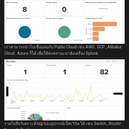
เราสามารถนำไปเชื่อมต่อกับ Public Cloud เช่น AWS , GCP , Alibaba
Cloud , Azure ก็ได้ เพื่อให้ส่งสถานะมายังเครื่อง Splunk
รวมไปถึงวิเคราะห์ log ของอุปกรณ์เน็ตเวิร์ค ได้ เช่น Switch , Router ,