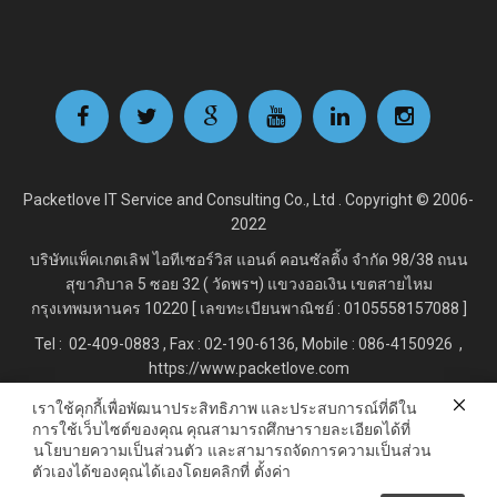
Packetlove IT Service and Consulting Co., Ltd . Copyright © 2006-
2022
บริษัทแพ็คเกตเลิฟ ไอทีเซอร์วิส แอนด์ คอนซัลติ้ง จำกัด
98/38 ถนน
สุขาภิบาล 5 ซอย 32 ( วัดพรฯ) แขวงออเงิน เขตสายไหม
กรุงเทพมหานคร 10220 [ เลขทะเบียนพาณิชย์ : 0105558157088 ]
Tel : 02-409-0883 , Fax : 02
-190-6136, Mobile : 086-4150926 ,
https://www.packetlove.com
เราใช้คุกกี้เพื่อพัฒนาประสิทธิภาพ และประสบการณ์ที่ดีใน
การใช้เว็บไซต์ของคุณ คุณสามารถศึกษารายละเอียดได้ที่
Line Official : @Packetlove.com
นโยบายความเป็นส่วนตัว
และสามารถจัดการความเป็นส่วน
ตัวเองได้ของคุณได้เองโดยคลิกที่
ตั้งค่า