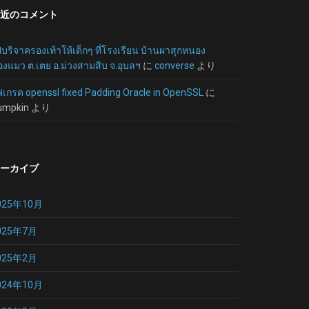
近のコメント
บริจาครองเท้าให้เด็กๆ ที่โรงเรียน บ้านผาสุกหนอง
งแมว ต.เตย อ.ม่วงสามสิบ จ.อุบลฯ
に
converse
より
ฟเกรด openssl fixed Padding Oracle in OpenSSL
に
umpkin
より
ーカイブ
025年10月
025年7月
025年2月
024年10月