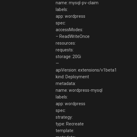
name: mysql-pv-claim
labels:
app: wordpress
spec:
accessModes:
– ReadWriteOnce
resources:
requests:
storage: 20Gi
—
apiVersion: extensions/v1beta1
kind: Deployment
metadata:
name: wordpress-mysql
labels:
app: wordpress
spec:
strategy:
type: Recreate
template: