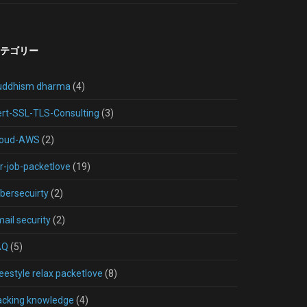
テゴリー
uddhism dharma
(4)
rt-SSL-TLS-Consulting
(3)
loud-AWS
(2)
r-job-packetlove
(19)
bersecuirty
(2)
ail security
(2)
AQ
(5)
eestyle relax packetlove
(8)
acking knowledge
(4)