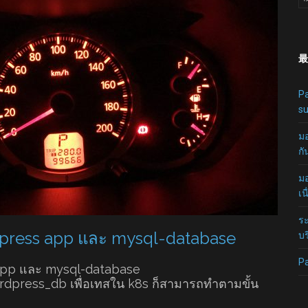
最
Pa
su
มอ
กั
มอ
เน
ระ
press app และ mysql-database
บร
P
app และ mysql-database
rdpress_db เพื่อเทสใน k8s ก็สามารถทำตามขั้น