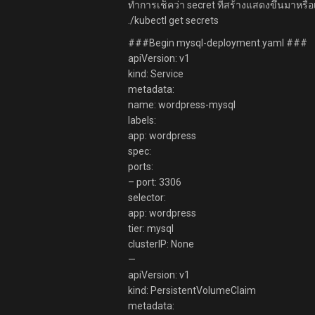
ทำการเช็คว่า secret ที่สร้างแสดงขึ้นมาหรือ
./kubectl get secrets
###Begin mysql-deployment.yaml ###
apiVersion: v1
kind: Service
metadata:
name: wordpress-mysql
labels:
app: wordpress
spec:
ports:
– port: 3306
selector:
app: wordpress
tier: mysql
clusterIP: None
—
apiVersion: v1
kind: PersistentVolumeClaim
metadata: