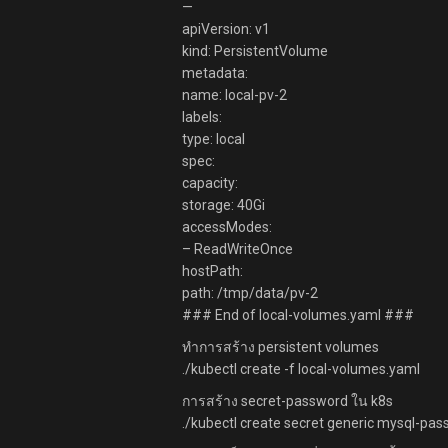
—
apiVersion: v1
kind: PersistentVolume
metadata:
name: local-pv-2
labels:
type: local
spec:
capacity:
storage: 40Gi
accessModes:
– ReadWriteOnce
hostPath:
path: /tmp/data/pv-2
### End of local-volumes.yaml ###
ทำการสร้าง persistent volumes
./kubectl create -f local-volumes.yaml
การสร้าง secret-password ใน k8s
./kubectl create secret generic mysql-p