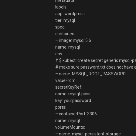
metadata:
labels:
app: wordpress
tier: mysql
spec:
containers:
– image: mysql:5.6
name: mysql
env:
# $ kubectl create secret generic mysql-p
# make sure password.txt does not have a 
– name: MYSQL_ROOT_PASSWORD
valueFrom:
secretKeyRef:
name: mysql-pass
key: yourpassword
ports:
– containerPort: 3306
name: mysql
volumeMounts:
– name: mysql-persistent-storage