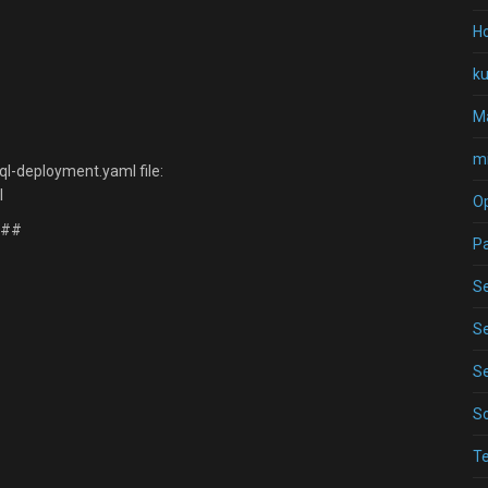
Ho
k
Ma
mi
-deployment.yaml file:
l
O
###
P
Se
Se
Se
S
T