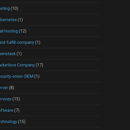
sting
(10)
ubernetes
(1)
il hosting
(12)
nd-fulfill-company
(1)
penstack
(1)
acketlove Company
(17)
curity-onion-SIEM
(1)
rver
(8)
rvices
(15)
oftware
(7)
echnology
(15)