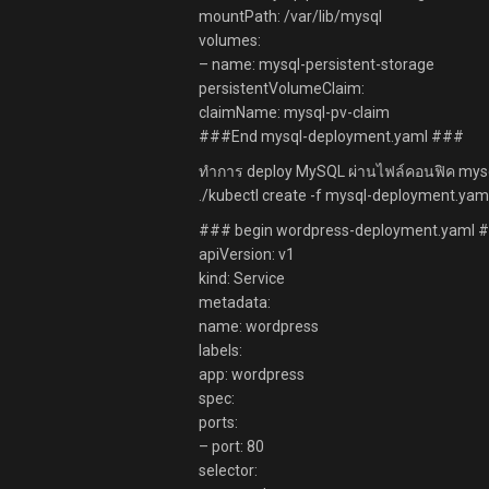
mountPath: /var/lib/mysql
volumes:
– name: mysql-persistent-storage
persistentVolumeClaim:
claimName: mysql-pv-claim
###End mysql-deployment.yaml ###
ทำการ deploy MySQL ผ่านไฟล์คอนฟิค mysql
./kubectl create -f mysql-deployment.yam
### begin wordpress-deployment.yaml 
apiVersion: v1
kind: Service
metadata:
name: wordpress
labels:
app: wordpress
spec:
ports:
– port: 80
selector: