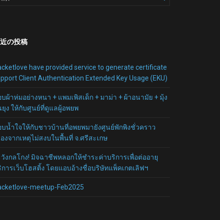
近の投稿
cketlove have provided service to generate certificate
pport Client Authentication Extended Key Usage (EKU)
บผ้าห่มอย่างหนา + แพมเพิสเด็ก + มาม่า + ผ้าอนามัย + มุ้ง
นยุง ให้กับศูนย์ที่ดูแลผู้อพยพ
บน้ำใจให้กับชาวบ้านที่อพยพมายังศูนย์พักพิงชั่วคราว
ื่องจากเหตุไม่สงบในพื้นที่ จ.ศรีสะเกษ
วังกลโกง! มิจฉาชีพหลอกให้ชำระค่าบริการเพื่อต่ออายุ
ิการเว็บโฮสติ้ง โดยแอบอ้างชื่อบริษัทแพ็คเกตเลิฟฯ
acketlove-meetup-Feb2025