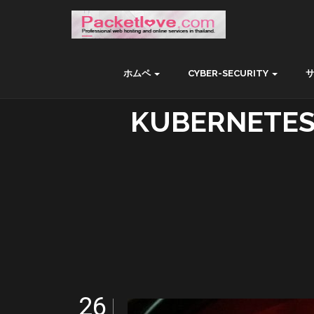
ホムペ
CYBER-SECURITY
KUBERNETES 
26