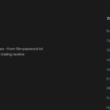
カ
B
Ce
ass –from-file=password.txt
C
trailing newline
cs
cy
Em
F
Fr
H