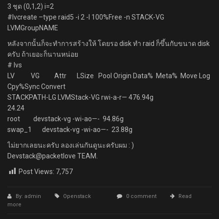
3 ชุด (0,1,2) i=2
#lvcreate –type raid5 -i 2 -l 100%Free -n STACK-VG
LVMGroupNAME
หลังจากนั้นก็จะทำการสร้างให้ โดยรอ disk ทำ raid ก็ขึ้นกับขนาด disk
ครับ ถ้าเยอะก็นานหน่อย
# lvs
LV VG Attr LSize Pool Origin Data% Meta% Move Log
Cpy%Sync Convert
STACKPATH-LG LVMStack-VG rwi-a-r— 476.94g
24.24
root devstack-vg -wi-ao—- 94.86g
swap_1 devstack-vg -wi-ao—- 23.88g
ไม่ยากเลยนะครับ ลองเล่นกันดูนะครับผม : )
Devstack@packetlove TEAM.
Post Views:
7,757
By: admin
Openstack
0 comment
Read
more