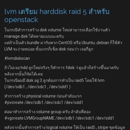
lvm เตรียม harddisk raid 5 สำหรับ
openstack
ในกรณีทำการสร้าง disk volume ใหม่สามารถเลือกใช้งานตัว
manage disk ได้หลายแบบนะครับ
แต่ถ้าเป็นตัว bundle มากับพวก CentOS หรือ Ubuntu ,debian ก็ใช้ตัว
LVM จะง่ายหน่อย ขั้นแรกก็เช็ค disk ก่อนว่า เจอกี่ลูก
#lvmdiskscan
ถ้าไม่เจอ hdd ลูกใหม่จริงๆ ก็ทำการ fdisk -l ดูแล้วก็สร้างขึ้นมาครับ
หลังจากนั้นก็จัดได้เลย
ในกรณีผมมี disk อยู่ 3 ลูกต้องการทำเป็น raid5 โดยใช้ lvm
(/dev/sdb1 , /dev/sdc1 , /dev/sdd1 )
ทำการสร้าง physical volume ก่อนลำดับแรก
#pvcreate /dev/sdb1 /dev/sdc1 /dev/sdd1
ต่อมาทำการสร้าง volume group ครับ ลำดับที่สอง
#vgcreate LVMGroupNAME /dev/sdb1 /dev/sdc1 /dev/sdd1
หลังจากนั้นทำการสร้าง logical volume ให้เป็น raid5 , stripe ชุดข้อมูล