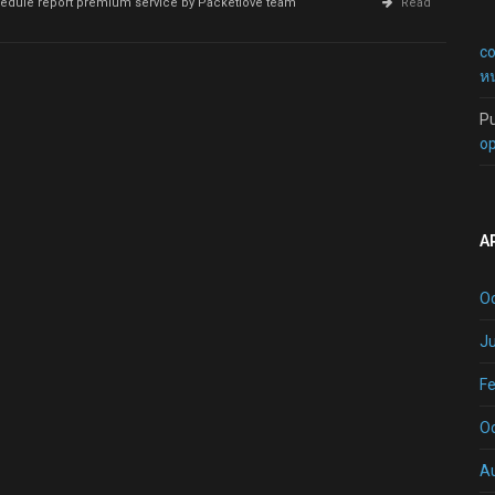
edule report premium service by Packetlove team
Read
c
หน
P
op
A
O
Ju
Fe
O
A