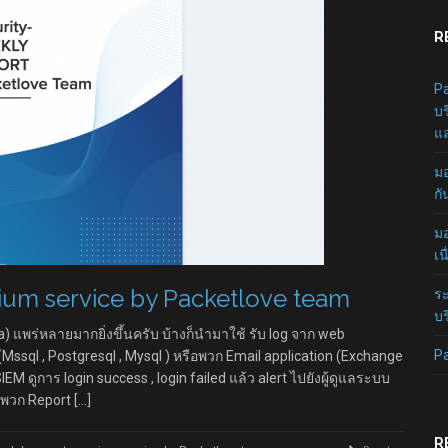
R
Pa
บร
แล
มอ
กั
มอ
เน
ium service by Packetlove team
ระ
บร
na) แพร่หลายมากยิ่งขึ้นครับ บ้างก็นำมาใช้ รับ log จาก web
P
n (Mssql , Postgresql , Mysql ) หรือพวก Email application (Exchange
EM ดูการ login success , login failed แล้ว alert ไปยังผู้ดูแลระบบ
ำพวก Report […]
R