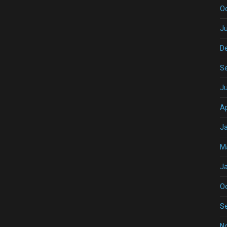
O
Ju
D
S
J
Ap
J
M
J
O
S
N