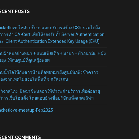
ECENT POSTS
cketlove ให้คำปรึกษาและบริการสร้าง CSR รวมไปถึง
ิการทำ CA-Cert เพื่อให้รองรับทั้ง Server Authentication
ะ Client Authentication Extended Key Usage (EKU)
บผ้าห่มอย่างหนา + แพมเพิสเด็ก + มาม่า + ผ้าอนามัย + มุ้ง
นยุง ให้กับศูนย์ที่ดูแลผู้อพยพ
บน้ำใจให้กับชาวบ้านที่อพยพมายังศูนย์พักพิงชั่วคราว
ื่องจากเหตุไม่สงบในพื้นที่ จ.ศรีสะเกษ
วังกลโกง! มิจฉาชีพหลอกให้ชำระค่าบริการเพื่อต่ออายุ
ิการเว็บโฮสติ้ง โดยแอบอ้างชื่อบริษัทแพ็คเกตเลิฟฯ
acketlove-meetup-Feb2025
ECENT COMMENTS