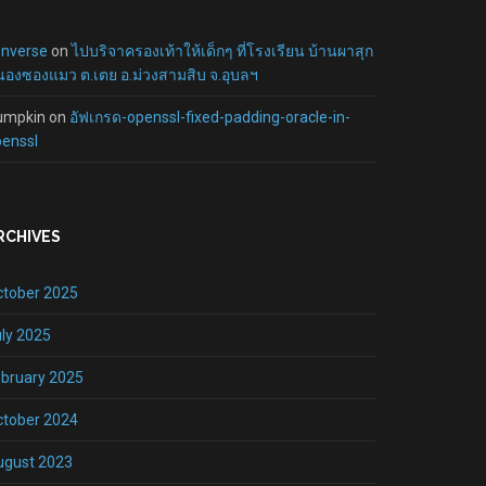
onverse
on
ไปบริจาครองเท้าให้เด็กๆ ที่โรงเรียน บ้านผาสุก
องซองแมว ต.เตย อ.ม่วงสามสิบ จ.อุบลฯ
umpkin
on
อัฟเกรด-openssl-fixed-padding-oracle-in-
enssl
RCHIVES
ctober 2025
ly 2025
bruary 2025
ctober 2024
ugust 2023