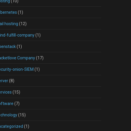
sting
(10)
ubernetes
(1)
il hosting
(12)
nd-fulfill-company
(1)
penstack
(1)
acketlove Company
(17)
curity-onion-SIEM
(1)
rver
(8)
rvices
(15)
oftware
(7)
echnology
(15)
ncategorized
(1)