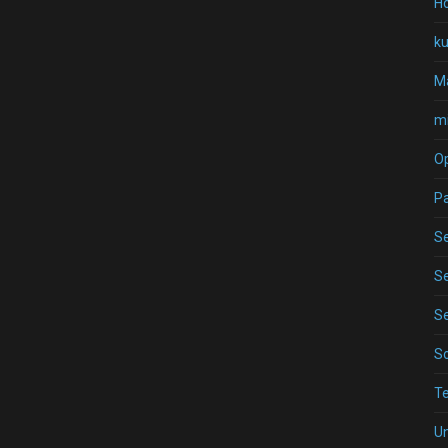
Ho
k
Ma
mi
O
P
Se
Se
Se
S
T
U