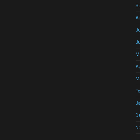
S
A
Ju
J
M
Ap
M
Fe
J
D
N