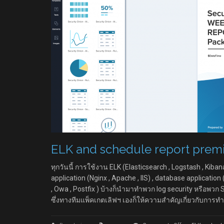
ELK and schedule report prem
ทุกวันนี้ การใช้งาน ELK (Elasticsearch , Logstash , Kiba
application (Nginx , Apache , IIS) , database applicatio
, Owa , Postfix ) บ้างก็นำมาทำพวก log security หรือพวก SI
ซึ่งทางทีมแพ็คเกตเลิฟฯ เองก็ให้ความสำคัญเกี่ยวกับการท