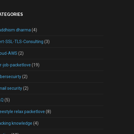
ATEGORIES
uddhism dharma
(4)
rt-SSL-TLS-Consulting
(3)
loud-AWS
(2)
r-job-packetlove
(19)
bersecuirty
(2)
ail security
(2)
AQ
(5)
eestyle relax packetlove
(8)
acking knowledge
(4)