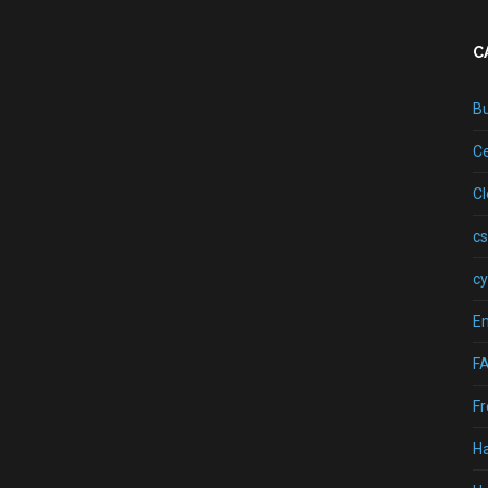
C
B
Ce
C
cs
cy
Em
F
Fr
H