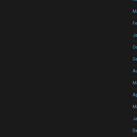
M
Fe
J
O
S
A
M
Ap
M
J
D