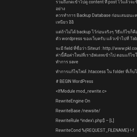
รวมถึงกดเข้าไปดู content ที่ post ไว้แล้วจ
อย่าง
ควรทำการ Backup Database ก่อนเสมอนะครั
เหนียว อิอิ
แต่ถ้าไม่ได้ backup ไว้ก่อนจริงๆ วิธีแก้ไขก
ตัว wordpress ของเว็บครับ แล้วเข้าไปที่ Ta
จะมี field ที่ชื่อว่า Siteurl : http://www.pkl
ค่านี้คือค่าใหม่ที่เราอัฟเดทเข้าไป ตอนแก้ไข
ทำการ save
ทำการแก้ไขไฟล์ .htaccess ใน folder ที่เก็
# BEGIN WordPress
<IfModule mod_rewrite.c>
RewriteEngine On
RewriteBase /newsite/
RewriteRule ^index\.php$ – [L]
RewriteCond %{REQUEST_FILENAME} !-f