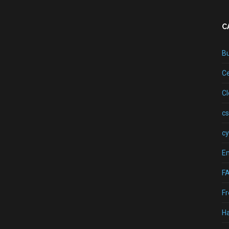
C
B
Ce
C
cs
cy
Em
F
Fr
H