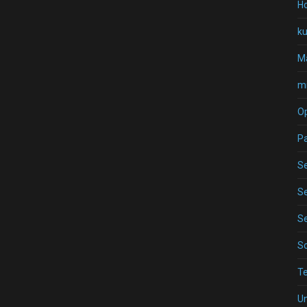
Ho
k
Ma
mi
O
P
Se
Se
Se
S
T
U