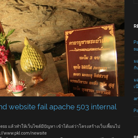
R
Pa
su
มอ
กั
มอ
เน
a
nd website fail apache 503 internal
P
ss แล้วทำให้เว็บไซต์มีปัญหา เข้าได้แต่ว่าโครงสร้างเว็บเพี้ยนไป
p://www.pkl.com/newsite
R