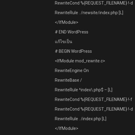
RewriteCond %{REQUEST_FILENAME} !-d
RewriteRule . /newsite/index.php [L]
</IfModule>
# END WordPress
แก้ไขเป็น
# BEGIN WordPress
<IfModule mod_rewrite.c>
RewriteEngine On
RewriteBase /
RewriteRule ^index\.php$ – [L]
RewriteCond %{REQUEST_FILENAME} !-f
RewriteCond %{REQUEST_FILENAME} !-d
RewriteRule . /index.php [L]
</IfModule>