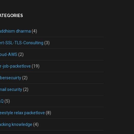
ATEGORIES
uddhism dharma
(4)
rt-SSL-TLS-Consulting
(3)
loud-AWS
(2)
r-job-packetlove
(19)
bersecuirty
(2)
ail security
(2)
AQ
(5)
eestyle relax packetlove
(8)
acking knowledge
(4)