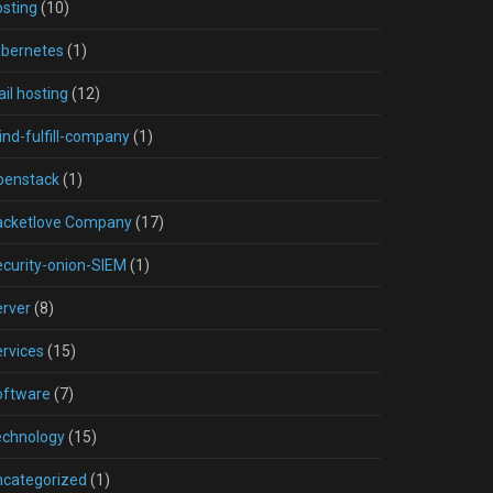
sting
(10)
ubernetes
(1)
il hosting
(12)
nd-fulfill-company
(1)
penstack
(1)
acketlove Company
(17)
curity-onion-SIEM
(1)
rver
(8)
rvices
(15)
oftware
(7)
echnology
(15)
ncategorized
(1)