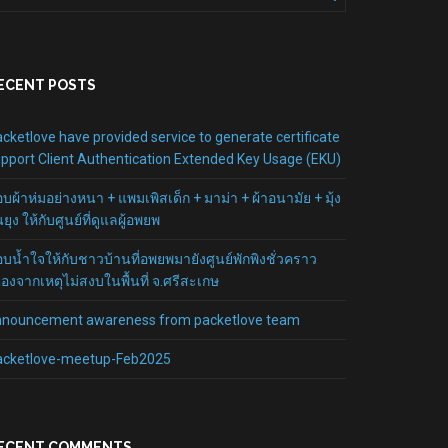
ECENT POSTS
cketlove have provided service to generate certificate
pport Client Authentication Extended Key Usage (EKU)
บผ้าห่มอย่างหนา + แพมเพิสเด็ก + มาม่า + ผ้าอนามัย + มุ้ง
นยุง ให้กับศูนย์ที่ดูแลผู้อพยพ
บน้ำใจให้กับชาวบ้านที่อพยพมายังศูนย์พักพิงชั่วคราว
ื่องจากเหตุไม่สงบในพื้นที่ จ.ศรีสะเกษ
nnouncement awareness from packetlove team
acketlove-meetup-Feb2025
ECENT COMMENTS