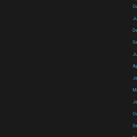
O
Ju
D
S
J
Ap
J
M
J
O
S