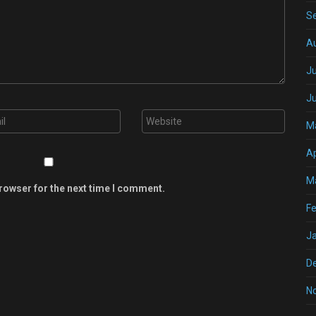
S
A
Ju
J
M
Ap
M
rowser for the next time I comment.
Fe
J
D
N