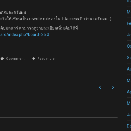
N
M
ลอดภัยละครับผม
ิงให้เขียนเป็น rewrite rule ลงใน .htaccess ดีกว่านะครับผม : )
Fe
ปมัลแวร์ สามารถดูรายละเอียดเพิ่มเติมได้ที่
board/index.php?board=35.0
J
O
S
0 comment
Read more
A
M
Ap
M
J
D