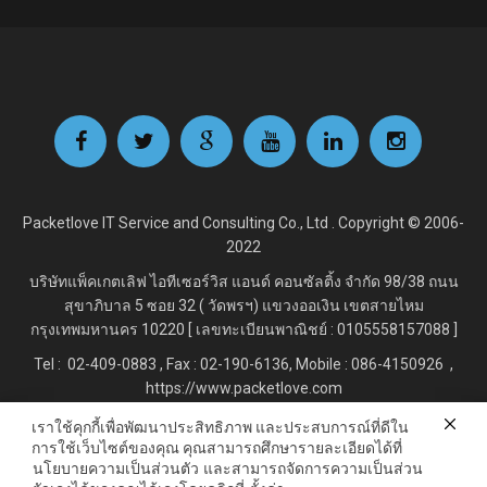
Packetlove IT Service and Consulting Co., Ltd . Copyright © 2006-
2022
บริษัทแพ็คเกตเลิฟ ไอทีเซอร์วิส แอนด์ คอนซัลติ้ง จำกัด
98/38 ถนน
สุขาภิบาล 5 ซอย 32 ( วัดพรฯ) แขวงออเงิน เขตสายไหม
กรุงเทพมหานคร 10220 [ เลขทะเบียนพาณิชย์ : 0105558157088 ]
Tel : 02-409-0883 , Fax : 02
-190-6136, Mobile : 086-4150926 ,
https://www.packetlove.com
เราใช้คุกกี้เพื่อพัฒนาประสิทธิภาพ และประสบการณ์ที่ดีใน
การใช้เว็บไซต์ของคุณ คุณสามารถศึกษารายละเอียดได้ที่
Line Official : @Packetlove.com
นโยบายความเป็นส่วนตัว
และสามารถจัดการความเป็นส่วน