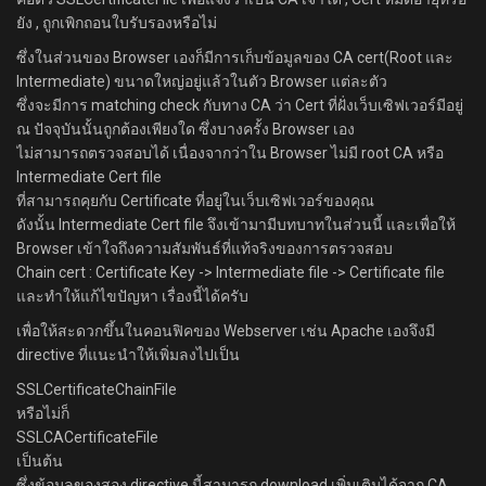
ยัง , ถูกเพิกถอนใบรับรองหรือไม่
ซึ่งในส่วนของ Browser เองก็มีการเก็บข้อมูลของ CA cert(Root และ
Intermediate) ขนาดใหญ่อยู่แล้วในตัว Browser แต่ละตัว
ซึ่งจะมีการ matching check กับทาง CA ว่า Cert ที่ฝั่งเว็บเซิฟเวอร์มีอยู่
ณ ปัจจุบันนั้นถูกต้องเพียงใด ซึ่งบางครั้ง Browser เอง
ไม่สามารถตรวจสอบได้ เนื่องจากว่าใน Browser ไม่มี root CA หรือ
Intermediate Cert file
ที่สามารถคุยกับ Certificate ที่อยู่ในเว็บเซิฟเวอร์ของคุณ
ดังนั้น Intermediate Cert file จึงเข้ามามีบทบาทในส่วนนี้ และเพื่อให้
Browser เข้าใจถึงความสัมพันธ์ที่แท้จริงของการตรวจสอบ
Chain cert : Certificate Key -> Intermediate file -> Certificate file
และทำให้แก้ไขปัญหา เรื่องนี้ได้ครับ
เพื่อให้สะดวกขึ้นในคอนฟิคของ Webserver เช่น Apache เองจึงมี
directive ที่แนะนำให้เพิ่มลงไปเป็น
SSLCertificateChainFile
หรือไม่ก็
SSLCACertificateFile
เป็นต้น
ซึ่งข้อมูลของสอง directive นี้สามารถ download เพิ่มเติมได้จาก CA