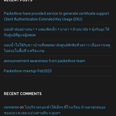
RECENT POSTS
Packetlove have provided service to generate certificate support
Client Authentication Extended Key Usage (EKU)
มอบผ้าห่มอย่างหนา + แพมเพิสเด็ก + มาม่า + ผ้าอนามัย + มุ้งกันยุง ให้
กับศูนย์ที่ดูแลผู้อพยพ
มอบน้ำใจให้กับชาวบ้านที่อพยพมายังศูนย์พักพิงชั่วคราว เนื่องจากเหตุ
ไม่สงบในพื้นที่ จ.ศรีสะเกษ
announcement awareness from packetlove team
Packetlove-meetup-Feb2025
RECENT COMMENTS
converse
on
ไปบริจาครองเท้าให้เด็กๆ ที่โรงเรียน บ้านผาสุกหนอง
ซองแมว ต.เตย อ.ม่วงสามสิบ จ.อุบลฯ