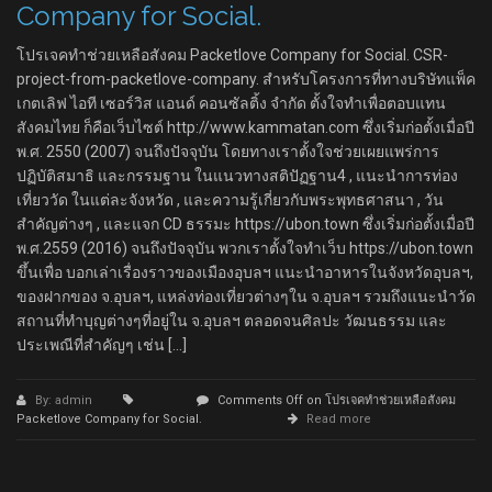
Company for Social.
โปรเจคทำช่วยเหลือสังคม Packetlove Company for Social. CSR-
project-from-packetlove-company. สำหรับโครงการที่ทางบริษัทแพ็ค
เกตเลิฟ ไอที เซอร์วิส แอนด์ คอนซัลติ้ง จำกัด ตั้งใจทำเพื่อตอบแทน
สังคมไทย ก็คือเว็บไซต์ http://www.kammatan.com ซึ่งเริ่มก่อตั้งเมื่อปี
พ.ศ. 2550 (2007) จนถึงปัจจุบัน โดยทางเราตั้งใจช่วยเผยแพร่การ
ปฏิบัติสมาธิ และกรรมฐาน ในแนวทางสติปัฏฐาน4 , แนะนำการท่อง
เที่ยววัด ในแต่ละจังหวัด , และความรู้เกี่ยวกับพระพุทธศาสนา , วัน
สำคัญต่างๆ , และแจก CD ธรรมะ https://ubon.town ซึ่งเริ่มก่อตั้งเมื่อปี
พ.ศ.2559 (2016) จนถึงปัจจุบัน พวกเราตั้งใจทำเว็บ https://ubon.town
ขึ้นเพื่อ บอกเล่าเรื่องราวของเมืองอุบลฯ แนะนำอาหารในจังหวัดอุบลฯ,
ของฝากของ จ.อุบลฯ, แหล่งท่องเที่ยวต่างๆใน จ.อุบลฯ รวมถึงแนะนำวัด
สถานที่ทำบุญต่างๆที่อยู่ใน จ.อุบลฯ ตลอดจนศิลปะ วัฒนธรรม และ
ประเพณีที่สำคัญๆ เช่น […]
By: admin
Comments Off
on โปรเจคทำช่วยเหลือสังคม
Packetlove Company for Social.
Read more