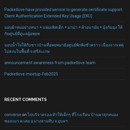
Packetlove have provided service to generate certificate support
Client Authentication Extended Key Usage (EKU)
มอบผ้าห่มอย่างหนา + แพมเพิสเด็ก + มาม่า + ผ้าอนามัย + มุ้งกันยุง ให้
กับศูนย์ที่ดูแลผู้อพยพ
มอบน้ำใจให้กับชาวบ้านที่อพยพมายังศูนย์พักพิงชั่วคราว เนื่องจากเหตุ
ไม่สงบในพื้นที่ จ.ศรีสะเกษ
announcement awareness from packetlove team
Packetlove-meetup-Feb2025
RECENT COMMENTS
converse
on
ไปบริจาครองเท้าให้เด็กๆ ที่โรงเรียน บ้านผาสุกหนอง
ซองแมว ต.เตย อ.ม่วงสามสิบ จ.อุบลฯ