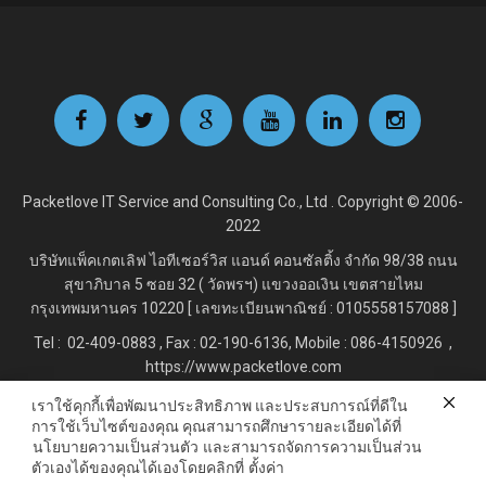
Packetlove IT Service and Consulting Co., Ltd . Copyright © 2006-
2022
บริษัทแพ็คเกตเลิฟ ไอทีเซอร์วิส แอนด์ คอนซัลติ้ง จำกัด
98/38 ถนน
สุขาภิบาล 5 ซอย 32 ( วัดพรฯ) แขวงออเงิน เขตสายไหม
กรุงเทพมหานคร 10220 [ เลขทะเบียนพาณิชย์ : 0105558157088 ]
Tel : 02-409-0883 , Fax : 02
-190-6136, Mobile : 086-4150926 ,
https://www.packetlove.com
เราใช้คุกกี้เพื่อพัฒนาประสิทธิภาพ และประสบการณ์ที่ดีใน
การใช้เว็บไซต์ของคุณ คุณสามารถศึกษารายละเอียดได้ที่
Line Official : @Packetlove.com
นโยบายความเป็นส่วนตัว
และสามารถจัดการความเป็นส่วน
ตัวเองได้ของคุณได้เองโดยคลิกที่
ตั้งค่า