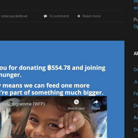
c
หน
 relax packetlove
0 comment
Read more
P
O
A
O
Ju
Fe
O
A
O