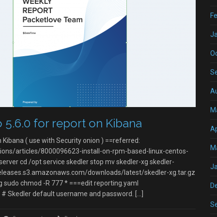
Fe
J
O
S
A
M
 5.6.0 for report on Kibana
Ap
n Kibana ( use with Security onion ) ==referred:
M
tions/articles/8000096623-install-on-rpm-based-linux-centos-
-server cd /opt service skedler stop mv skedler-xg skedler-
J
-releases.s3.amazonaws.com/downloads/latest/skedler-xg.tar.gz
-xg sudo chmod -R 777 * ===edit reporting.yaml
D
0 # Skedler default username and password. […]
S