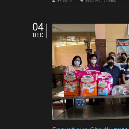
By: admin
Security-onion-SIEM
04
DEC