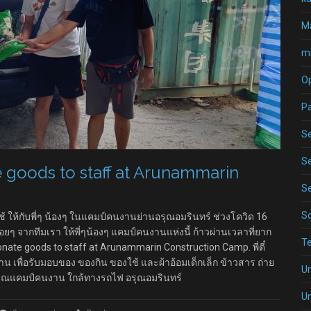
Ma
mi
O
P
Se
Se
 goods to staff at Arunammarin
Se
S
้ ให้กับพี่ๆ น้องๆ ในแคมป์คนงานย่านอรุณอมรินทร์ ช่วงโควิด 16
ยๆ จากทีมเรา ให้พี่ๆน้องๆ แคมป์คนงานแห่งนี้ ก้าวผ่านเวลาที่ยาก
T
onate goods to staff at Arunammarin Construction Camp. พี่ตี๋
 เพื่อรับมอบของ ของกิน ของใช้ และผ้าอ้อมเด็กเล็ก ข้าวสาร ถ่าย
U
ิเวณแคมป์คนงาน ใกล้ทางรถไฟ อรุณอมรินทร์
U