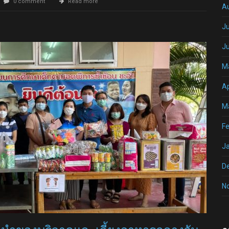
0 comment
Read more
A
Ju
J
M
Ap
M
Fe
J
D
N