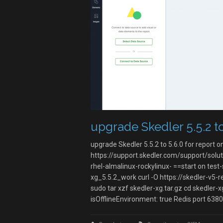
upgrade Skedler 5.5.2 to
upgrade Skedler 5.5.2 to 5.6.0 for report o
https://support.skedler.com/support/solu
rhel-almalinux-rockylinux- ==start on test
xg_5.5.2_work curl -O https://skedler-v5
sudo tar xzf skedler-xg.tar.gz cd skedler
isOfflineEnvironment: true Redis port 638