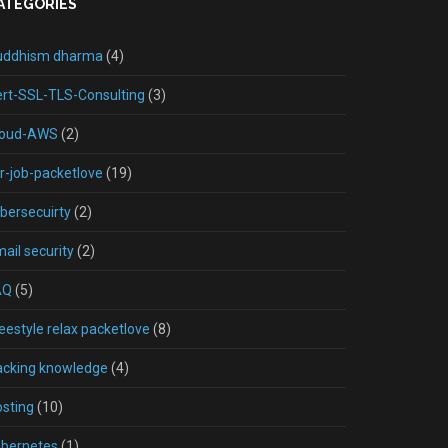
ATEGORIES
uddhism dharma
(4)
rt-SSL-TLS-Consulting
(3)
loud-AWS
(2)
r-job-packetlove
(19)
bersecuirty
(2)
ail security
(2)
AQ
(5)
eestyle relax packetlove
(8)
acking knowledge
(4)
sting
(10)
ubernetes
(1)