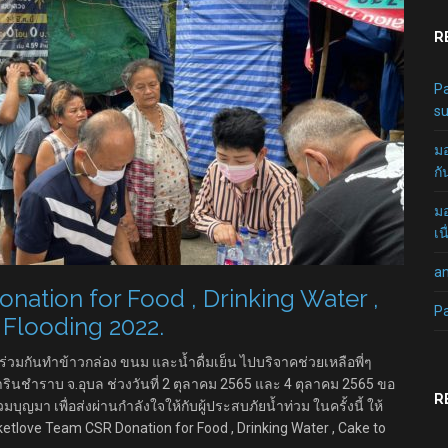
R
Pa
su
มอ
กั
มอ
เน
a
ation for Food , Drinking Water ,
P
 Flooding 2022.
วมกันทำข้าวกล่อง ขนม และน้ำดื่มเย็น ไปบริจาคช่วยเหลือพี่ๆ
รินชำราบ จ.อุบล ช่วงวันที่ 2 ตุลาคม 2565 และ 4 ตุลาคม 2565 ขอ
R
วมบุญมา เพื่อส่งผ่านกำลังใจให้กับผู้ประสบภัยน้ำท่วม ในครั้งนี้ ให้
ketlove Team CSR Donation for Food , Drinking Water , Cake to