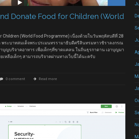
Ju
nd Donate Food for Children (World
D
S
 Children (World Food Programme) เนื่องด้วยในวันพฤหัสบดีที่ 28
J
า พระบาทสมเด็จพระปรเมนทรรามาธิบดีศรีสินทรมหาวชิราลงกรณ
วมทำบุญบริจาคอาหาร เพื่อเด็กๆที่ขาดแคลน ในถิ่นธุรกาดาน เอาบุญมา
Ap
ยเหลือเด็กๆ สามารถบริจาคผ่านทางเว็บนี้ได้นะครับ
J
M
0 comment
Read more
J
O
S
N
M