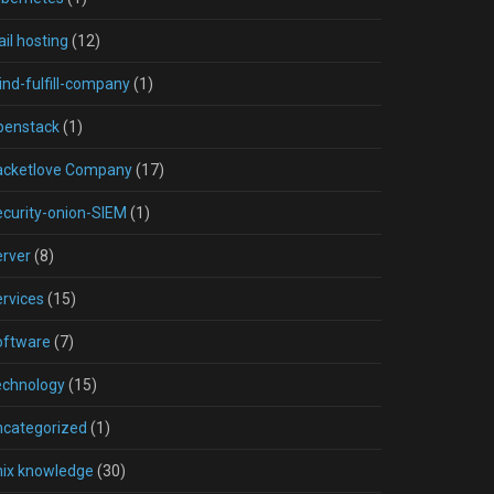
il hosting
(12)
nd-fulfill-company
(1)
penstack
(1)
acketlove Company
(17)
curity-onion-SIEM
(1)
rver
(8)
rvices
(15)
oftware
(7)
echnology
(15)
ncategorized
(1)
nix knowledge
(30)