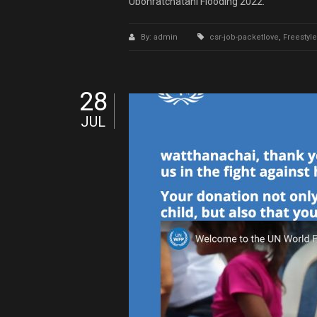
Ubonratchatani Flooding 2022.
By: admin
csr-job-packetlove
,
Freestyle
28
JUL