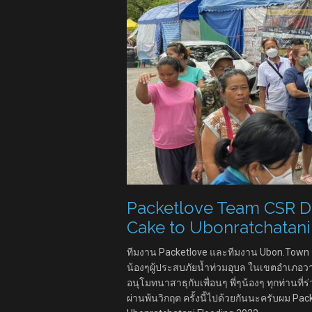
Packetlove Team CSR Don
Cake to Ubonratchatani
ทีมงาน Packetlove และทีมงาน Ubon.Town ร่
น้องๆผู้ประสบภัยน้ำท่วมอุบล ในเขตอำเภอวา
อนุโมทนาสาธุกับเพื่อนๆ พี่ๆน้องๆ ทุกท่านที่ร่
ผ่านพ้นวิกฤต ครั้งนี้ไปด้วยกันนะครับผม Pac