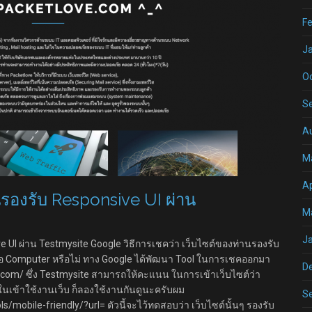
Fe
J
O
S
A
M
Ap
รองรับ Responsive UI ผ่าน
M
J
UI ผ่าน Testmysite Google วิธีการเชคว่า เว็บไซต์ของท่านรองรับ
รือ Computer หรือไม่ ทาง Google ได้พัฒนา Tool ในการเชคออกมา
D
e.com/ ซึ่ง Testmysite สามารถให้คะแนน ในการเข้าเว็บไซต์ว่า
นเข้าใช้งานเว็บ ก็ลองใช้งานกันดูนะครับผม
S
obile-friendly/?url= ตัวนี้จะไว้ทดสอบว่า เว็บไซต์นั้นๆ รองรับ