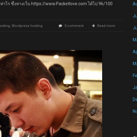
าไร ซึ่งทางเว็บ https://www.Packetlove.com ได้ไป 96/100
A
Ju
osting
,
Wordpress hosting
0 comment
Read more
J
M
Ap
M
Fe
J
D
N