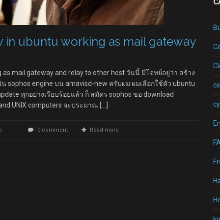
C
B
in ubuntu working as mail gateway
Ce
C
 mail gateway and relay to other host วันนี้ มีโจทย์อยู่ว่า สร้าง
 เป็น sophos engine บน amavisd-new ครับผม ผมเลือกใช้ตัว ubuntu
cs
 update ทุกอย่างเรียบร้อยแล้ว ก็ สมัคร sophos ขอ download
cy
ux and UNIX computers จะประมาณ […]
Em
e
0 comment
Read more
F
Fr
H
Ho
k