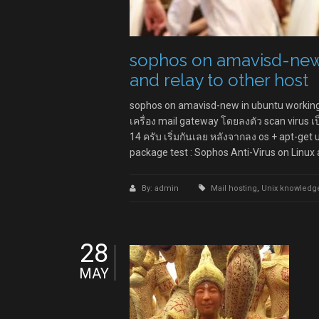
sophos on amavisd-new 
and relay to other host
sophos on amavisd-new in ubuntu working as
เครื่อง mail gateway โดยลงตัว scan virus
14 ครับ เริ่มกันเลย หลังจากลง os + apt-get
package test : Sophos Anti-Virus on Lin
By: admin
Mail hosting
,
Unix knowledg
28
MAY