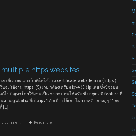
Ma
mi
O
P
Se
r multiple https websites
Se
วลาที่เราจะแอดเว็บที่ให้ใช้งาน certificate website ผ่าน (https:)
Se
เว็บจะใช้งาน https: (5) เว็บ ก็ต้องเตรียม ipv4 (5 ) ip เลย ซึ่งปัจจุบัน
แก้ไขปัญหาโดยใช้งานเป็น nginx แทนได้ครับ ซึ่ง nginx มี feature ที่
S
่าน global ip ที่เป็น ipv4 ตัวเดียวได้เลย ไม่ยากครับ ลองดูๆ ^^ ลง
T
็ […]
U
0 comment
Read more
U