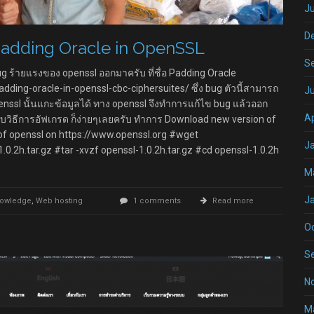
Ju
D
Padding Oracle in OpenSSL
S
 bug ร้ายแรงของ openssl ออกมาครับ ที่ชื่อ Padding Oracle
dding-oracle-in-openssl-cbc-ciphersuites/ ซึ่ง bug ตัวนี้สามารถ
J
openssl นั้นแกะข้อมูลได้ ทาง openssl จึงทำการแก้ไข bug แล้วออก
Ap
บวิธีการอัฟเกรด ก็ง่ายๆเลยครับ ทำการ Download new version of
 of openssl on https://www.openssl.org #wget
J
0.2h.tar.gz #tar -xvzf openssl-1.0.2h.tar.gz #cd openssl-1.0.2h
M
J
nowledge
,
Web hosting
1 comments
Read more
O
S
N
M