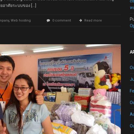
c
โดยอาศัยระบบของ […]
หน
P
mpany
,
Web hosting
0 comment
Read more
O
A
O
Ju
Fe
O
A
O