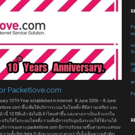
R
Pa
su
มอ
กั
มอ
เน
a
for Packetlove.com
P
ary 10TH Year established in Internet . 8 June 2006 – 8 June
ketlove.com ขึ้นเพื่อให้บริการระบบเว็บโฮสติ้ง ที่มีความเสถียร และ
นี้ 10 ปีที่แล้ว ยังไม่มีเจ้าไหนทำขึ้น และทางเราเป็นเจ้าแรกใน
R
ละปรับใช้ในระบบโฮสติ้ง รวมทั้งมีการปรับจูนนิ่งระบบให้ใช้งานได้
ารให้บริการของทาง packetlove.com มีการปรับขยายขึ้นตามกระแสของ
ng รวมทั้ง Big data กำลังมาแรงมาก ทางเราก็เล็งเห็นความสำคัญ