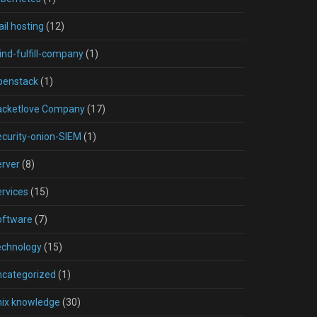
il hosting
(12)
nd-fulfill-company
(1)
penstack
(1)
acketlove Company
(17)
curity-onion-SIEM
(1)
rver
(8)
rvices
(15)
oftware
(7)
echnology
(15)
ncategorized
(1)
nix knowledge
(30)