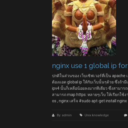
nginx use 1 global ip fo
ปกติในส่วนของ เว็บเซิฟเวอร์ที่เป็น apache เ
ต้องแอด global ip ให้กับเว็บนั้นๆด้วย ซึ่งถ้ามี
ipv4 นั้นก็เหลือน้อยลงมากทีเดียว ซึ่งสามารถ
สามารถ map https: หลายๆเว็บ ให้เรียกใช้งานผ
os , nginx เสร็จ #sudo apt-get install nginx ก
By: admin
Unix knowledge