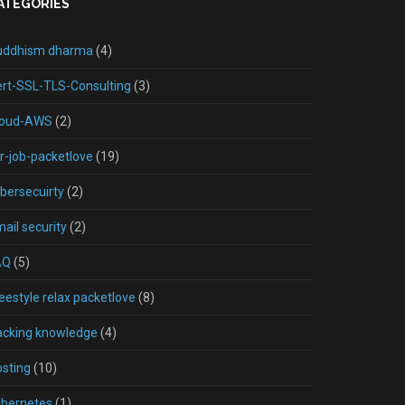
ATEGORIES
uddhism dharma
(4)
rt-SSL-TLS-Consulting
(3)
loud-AWS
(2)
r-job-packetlove
(19)
bersecuirty
(2)
ail security
(2)
AQ
(5)
eestyle relax packetlove
(8)
acking knowledge
(4)
sting
(10)
ubernetes
(1)