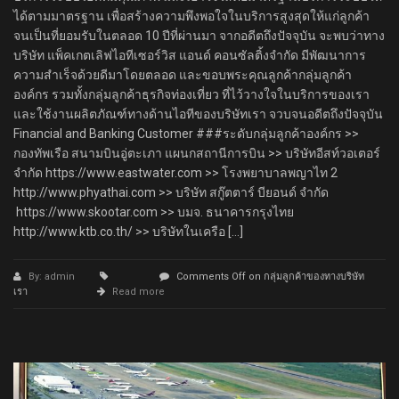
ได้ตามมาตรฐาน เพื่อสร้างความพึงพอใจในบริการสูงสุดให้แก่ลูกค้า
จนเป็นที่ยอมรับในตลอด 10 ปีที่ผ่านมา จากอดีตถึงปัจจุบัน จะพบว่าทาง
บริษัท แพ็คเกตเลิฟไอทีเซอร์วิส แอนด์ คอนซัลติ้งจำกัด มีพัฒนาการ
ความสำเร็จด้วยดีมาโดยตลอด และขอบพระคุณลูกค้ากลุ่มลูกค้า
องค์กร รวมทั้งกลุ่มลูกค้าธุรกิจท่องเที่ยว ที่ไว้วางใจในบริการของเรา
และใช้งานผลิตภัณฑ์ทางด้านไอทีของบริษัทเรา จวบจนอดีตถึงปัจจุบัน
Financial and Banking Customer ###ระดับกลุ่มลูกค้าองค์กร >>
กองทัพเรือ สนามบินอู่ตะเภา แผนกสถานีการบิน >> บริษัทอีสท์วอเตอร์
จำกัด https://www.eastwater.com >> โรงพยาบาลพญาไท 2
http://www.phyathai.com >> บริษัท สกู๊ตตาร์ บียอนด์ จำกัด
https://www.skootar.com >> บมจ. ธนาคารกรุงไทย
http://www.ktb.co.th/ >> บริษัทในเครือ […]
By: admin
Comments Off
on กลุ่มลูกค้าของทางบริษัท
เรา
Read more