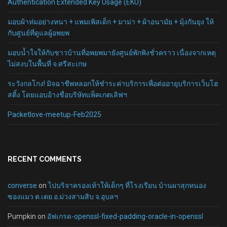
Authentication Extended Key Usage (EKU)
มอบผ้าห่มอย่างหนา + แพมเพิสเด็ก + มาม่า + ผ้าอนามัย + มุ้งกันยุง ให้
กับศูนย์ที่ดูแลผู้อพยพ
มอบน้ำใจให้กับชาวบ้านที่อพยพมายังศูนย์พักพิงชั่วคราว เนื่องจากเหตุ
ไม่สงบในพื้นที่ จ.ศรีสะเกษ
ระวังกลโกง! มิจฉาชีพหลอกให้ชำระค่าบริการเพื่อต่ออายุบริการเว็บโฮ
สติ้ง โดยแอบอ้างชื่อบริษัทแพ็คเกตเลิฟฯ
Packetlove-meetup-Feb2025
RECENT COMMENTS
converse
on
ไปบริจาครองเท้าให้เด็กๆ ที่โรงเรียน บ้านผาสุกหนอง
ซองแมว ต.เตย อ.ม่วงสามสิบ จ.อุบลฯ
Pumpkin
on
อัฟเกรด-openssl-fixed-padding-oracle-in-openssl