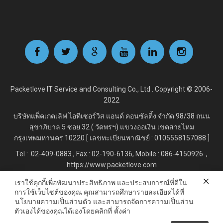
Packetlove IT Service and Consulting Co., Ltd . Copyright © 2006-
2022
บริษัทแพ็คเกตเลิฟ ไอทีเซอร์วิส แอนด์ คอนซัลติ้ง จำกัด
98/38 ถนน
สุขาภิบาล 5 ซอย 32 ( วัดพรฯ) แขวงออเงิน เขตสายไหม
กรุงเทพมหานคร 10220 [ เลขทะเบียนพาณิชย์ : 0105558157088 ]
Tel : 02-409-0883 , Fax : 02
-190-6136, Mobile : 086-4150926 ,
https://www.packetlove.com
เราใช้คุกกี้เพื่อพัฒนาประสิทธิภาพ และประสบการณ์ที่ดีใน
การใช้เว็บไซต์ของคุณ คุณสามารถศึกษารายละเอียดได้ที่
Line Official : @Packetlove.com
นโยบายความเป็นส่วนตัว
และสามารถจัดการความเป็นส่วน
ตัวเองได้ของคุณได้เองโดยคลิกที่
ตั้งค่า