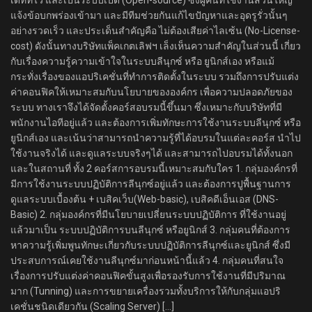
เดทที่ไว และเป็นระบบเปิด (Open-source) ซึ่งผู้คนที่ใช้งานส่วนใหญ่
แจ้งข้อบกพร่องเข้ามา และมีทีมช่วยกันแก้ไขปัญหาและอุดรูรั่วนั้นๆ
อย่างรวดเร็ว และประเด็นสำคัญคือ ไม่ต้องเสียค่าไลเซ้น (No-License-
cost) ดังนั้นทางบริษัทแพ็คเกตเลิฟฯ เล็งเห็นความสำคัญในส่วนนี้ เกี่ยว
กับเรื่องความรู้ความเข้าใจในระบบลีนุกซ์ หรือ ยูนิกส์เอง หรือแม้
กระทั่งเรื่องของแอปริเคชั่นที่ทำการติดตั้งในระบบ รวมถึงการปรับแต่ง
ค่าคอนฟิคให้เหมาะสมกับนโยบายขององค์กร เพื่อความปลอดภัยของ
ระบบ ทางเราจึงได้จัดตั้งคอร์สอบรมนี้ขึ้นมา ซึ่งเหมาะกับบริษัทที่มี
พนักงานไอทีอยู่แล้ว และต้องการเพิ่มทักษะการใช้งานระบบลีนุกซ์ หรือ
ยูนิกส์เอง และเน้นว่าสามารถนำความรู้ที่ได้อบรมในแต่ละคอร์ส นำไป
ใช้งานจริงได้ และดูแลระบบจริงๆได้ และสามารถไปอบรมได้ทั้งนอก
และในสถานที่ ทั้ง 2 คอร์สการอบรมนี้เหมาะสมกับใคร 1. กลุ่มองค์กรที่
มีการใช้งานระบบปฏิบัติการลีนุกซ์อยู่แล้ว และต้องการปูพื้นฐานการ
ดูแลระบบเบื้องต้น + เบสิคเว็บ(Web-basic), เบสิคดีเอ็นเอส (DNS-
Basic) 2. กลุ่มองค์กรที่มีนโยบายเปลี่ยนระบบปฏิบัติการ ที่ใช้งานอยู่
แล้วมาเป็น ระบบปฏิบัติการบนลีนุกซ์ หรือยูนิกส์ 3. กลุ่มคนที่ต้องการ
หาความรู้เพิ่มพูนทักษะเกี่ยวกับระบบปฏิบัติการลีนุกซ์และยูนิกส์ ซึ่งมี
ประสบการณ์เคยใช้งานลีนุกซ์มาก่อนหน้านี้แล้ว 4. กลุ่มคนที่สนใจ
เรื่องการปรับแต่งค่าคอนฟิคขั้นสูงเพื่อรองรับการใช้งานที่มีปริมาณ
มาก (Tunning) และการขยายเครื่องรวมทั้งบริการให้กับกลุ่มแอปริ
เคชั่นชนิดเดียวกัน (Scaling Server) […]